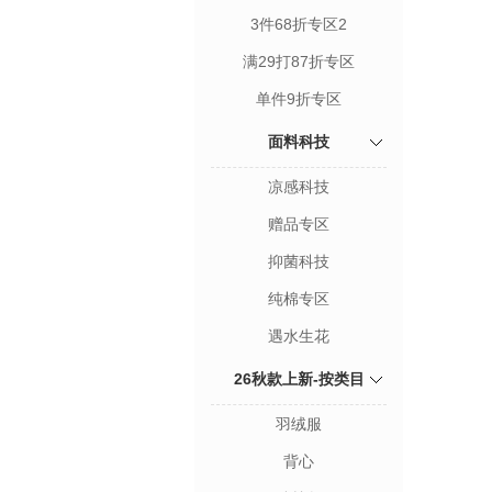
3件68折专区2
满29打87折专区
单件9折专区
面料科技
凉感科技
赠品专区
抑菌科技
纯棉专区
遇水生花
26秋款上新-按类目
羽绒服
背心