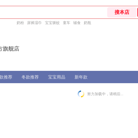
奶粉
尿裤湿巾
宝宝驱蚊
童车
辅食
奶瓶
方旗舰店
款推荐
冬款推荐
宝宝用品
新年款
努力加载中，请稍后...