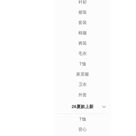
衬衫
裙装
套装
棉服
裤装
毛衣
T恤
家居服
卫衣
外套
26夏款上新
T恤
背心