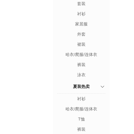
套装
衬衫
家居服
外套
裙装
哈衣/爬服/连体衣
裤装
泳衣
夏装热卖
衬衫
哈衣/爬服/连体衣
T恤
裤装