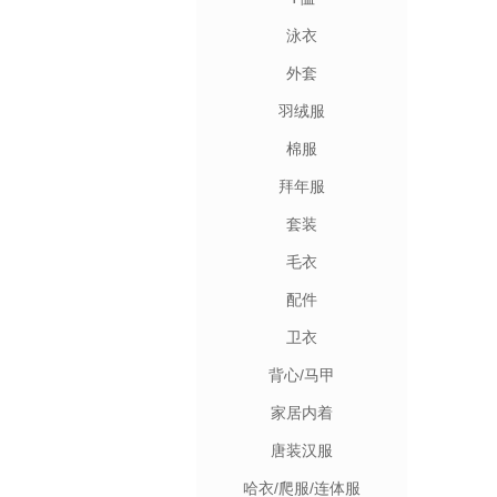
泳衣
外套
羽绒服
棉服
拜年服
套装
毛衣
配件
卫衣
背心/马甲
家居内着
唐装汉服
哈衣/爬服/连体服