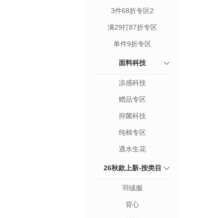
3件68折专区2
满29打87折专区
单件9折专区
面料科技
凉感科技
赠品专区
抑菌科技
纯棉专区
遇水生花
26秋款上新-按类目
羽绒服
背心