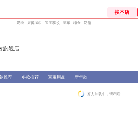
奶粉
尿裤湿巾
宝宝驱蚊
童车
辅食
奶瓶
方旗舰店
款推荐
冬款推荐
宝宝用品
新年款
努力加载中，请稍后...