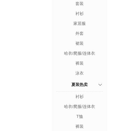
套装
衬衫
家居服
外套
裙装
哈衣/爬服/连体衣
裤装
泳衣
夏装热卖
衬衫
哈衣/爬服/连体衣
T恤
裤装