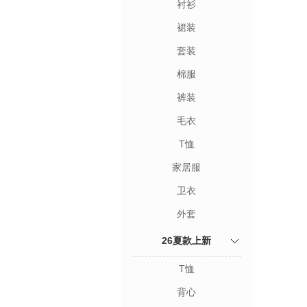
衬衫
裙装
套装
棉服
裤装
毛衣
T恤
家居服
卫衣
外套
26夏款上新
T恤
背心