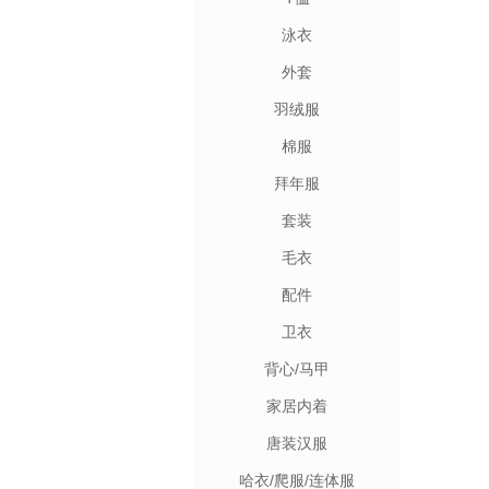
泳衣
外套
羽绒服
棉服
拜年服
套装
毛衣
配件
卫衣
背心/马甲
家居内着
唐装汉服
哈衣/爬服/连体服