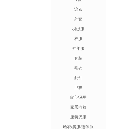
泳衣
外套
羽绒服
棉服
拜年服
套装
毛衣
配件
卫衣
背心/马甲
家居内着
唐装汉服
哈衣/爬服/连体服