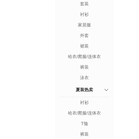
套装
衬衫
家居服
外套
裙装
哈衣/爬服/连体衣
裤装
泳衣
夏装热卖
衬衫
哈衣/爬服/连体衣
T恤
裤装