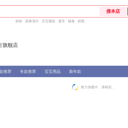
奶粉
尿裤湿巾
宝宝驱蚊
童车
辅食
奶瓶
方旗舰店
款推荐
冬款推荐
宝宝用品
新年款
努力加载中，请稍后...