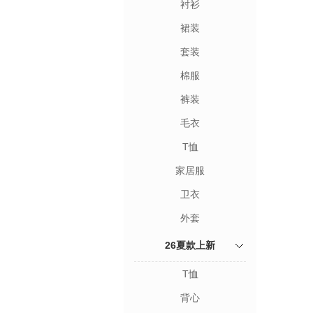
衬衫
裙装
套装
棉服
裤装
毛衣
T恤
家居服
卫衣
外套
26夏款上新
T恤
背心