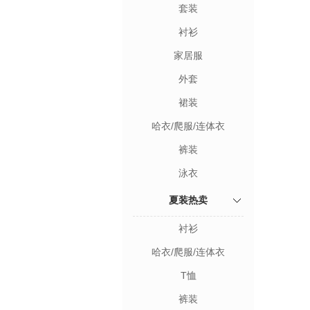
套装
衬衫
家居服
外套
裙装
哈衣/爬服/连体衣
裤装
泳衣
夏装热卖
衬衫
哈衣/爬服/连体衣
T恤
裤装