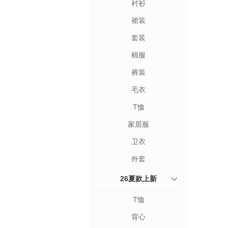
衬衫
裙装
套装
棉服
裤装
毛衣
T恤
家居服
卫衣
外套
26夏款上新
T恤
背心