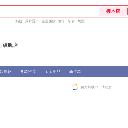
奶粉
尿裤湿巾
宝宝驱蚊
童车
辅食
奶瓶
方旗舰店
款推荐
冬款推荐
宝宝用品
新年款
努力加载中，请稍后...