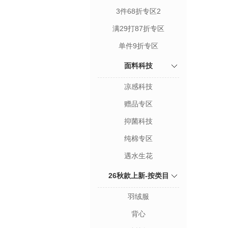
3件68折专区2
满29打87折专区
单件9折专区
面料科技
凉感科技
赠品专区
抑菌科技
纯棉专区
遇水生花
26秋款上新-按类目
羽绒服
背心