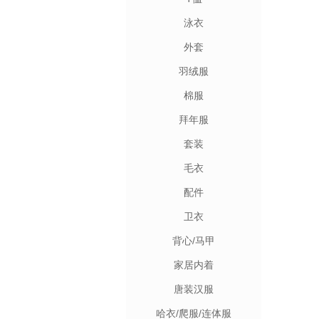
泳衣
外套
羽绒服
棉服
拜年服
套装
毛衣
配件
卫衣
背心/马甲
家居内着
唐装汉服
哈衣/爬服/连体服