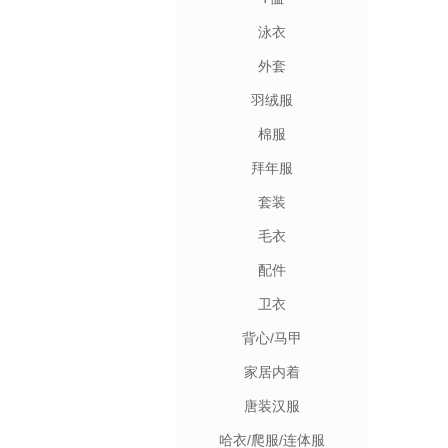
泳衣
外套
羽绒服
棉服
拜年服
套装
毛衣
配件
卫衣
背心/马甲
家居内着
唐装汉服
哈衣/爬服/连体服