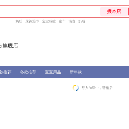
奶粉
尿裤湿巾
宝宝驱蚊
童车
辅食
奶瓶
方旗舰店
款推荐
冬款推荐
宝宝用品
新年款
努力加载中，请稍后...