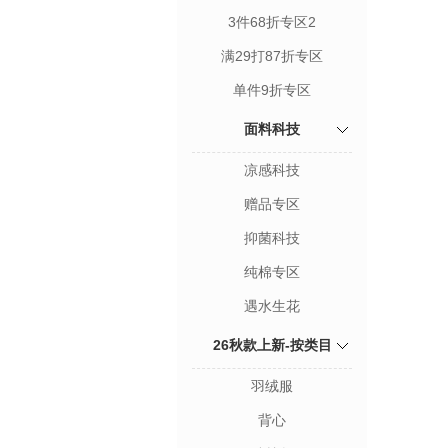
3件68折专区2
满29打87折专区
单件9折专区
面料科技
凉感科技
赠品专区
抑菌科技
纯棉专区
遇水生花
26秋款上新-按类目
羽绒服
背心