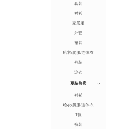
套装
衬衫
家居服
外套
裙装
哈衣/爬服/连体衣
裤装
泳衣
夏装热卖
衬衫
哈衣/爬服/连体衣
T恤
裤装