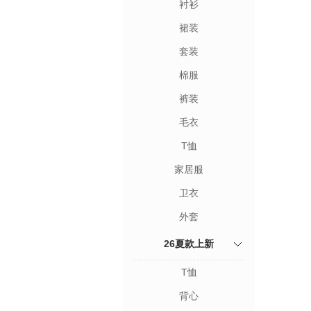
衬衫
裙装
套装
棉服
裤装
毛衣
T恤
家居服
卫衣
外套
26夏款上新
T恤
背心