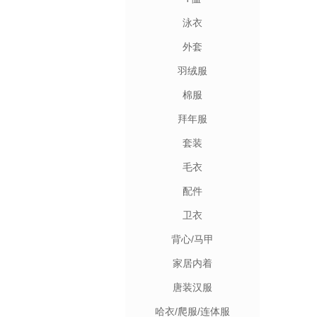
泳衣
外套
羽绒服
棉服
拜年服
套装
毛衣
配件
卫衣
背心/马甲
家居内着
唐装汉服
哈衣/爬服/连体服