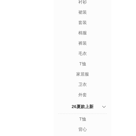
衬衫
裙装
套装
棉服
裤装
毛衣
T恤
家居服
卫衣
外套
26夏款上新
T恤
背心