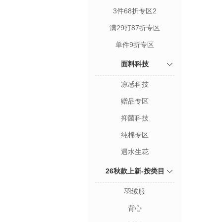
3件68折专区2
满29打87折专区
单件9折专区
面料科技
凉感科技
赠品专区
抑菌科技
纯棉专区
遇水生花
26秋款上新-按类目
羽绒服
背心