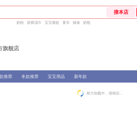
奶粉
尿裤湿巾
宝宝驱蚊
童车
辅食
奶瓶
方旗舰店
款推荐
冬款推荐
宝宝用品
新年款
努力加载中，请稍后...