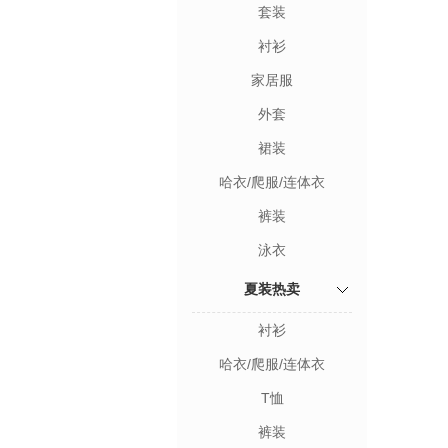
套装
衬衫
家居服
外套
裙装
哈衣/爬服/连体衣
裤装
泳衣
夏装热卖
衬衫
哈衣/爬服/连体衣
T恤
裤装